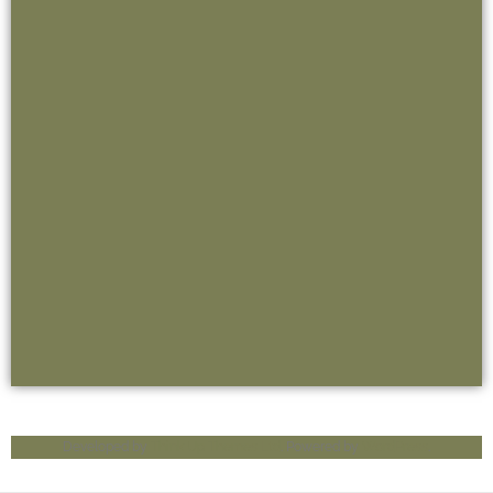
Developed by
Think Up Themes Ltd
. Powered by
WordPress
.